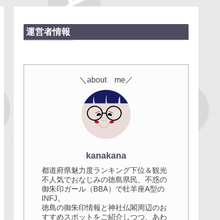
運営者情報
＼about me／
kanakana
都道府県魅力度ランキング下位＆観光
不人気でおなじみの徳島県民、不惑の
御朱印ガール（BBA）で牡羊座A型の
INFJ。
徳島の御朱印情報と神社仏閣周辺のお
すすめスポットをご紹介しつつ、あわ