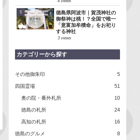
4 views
徳島県阿波市｜賀茂神社の
御祭神は桃！？全国で唯一
「意富加牟積命」をお祀り
する神社
3 views
カテゴリーから探す
その他御朱印
5
四国霊場
51
奥の院・番外札所
10
徳島の札所
24
高知の札所
16
徳島のグルメ
8