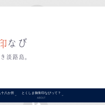
八十八か所
とくしま御朱印なびって？
ABOUT