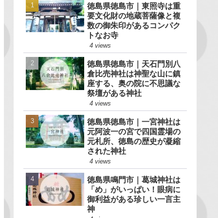
徳島県徳島市｜東照寺は重
要文化財の地蔵菩薩像と複
数の御朱印があるコンパク
トなお寺
4 views
徳島県徳島市｜天石門別八
倉比売神社は神聖な山に鎮
座する、奥の院に不思議な
祭壇がある神社
4 views
徳島県徳島市｜一宮神社は
元阿波一の宮で四国霊場の
元札所、徳島の歴史が凝縮
された神社
4 views
徳島県鳴門市｜葛城神社は
「め」がいっぱい！眼病に
御利益がある珍しい一言主
神