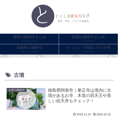
徳島の御朱印まとめ
四国の御朱印まとめ
TOKUSHIMA
SHIKOKU
淡路島の御朱印
行っとく？四国八十八か所
AWAJISHIMA
OHENRO
古墳
徳島県阿南市｜拳正寺は境内に古
お寺の御朱印
墳があるお寺、木造の四天王や美
しい絵天井もチェック！
2019.11.14
2020.10.16