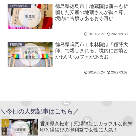
徳島県徳島市｜地蔵院は藩主も祈
お寺の御朱印
願した安産の地蔵さんが御本尊、
境内に古墳があるお寺再び
2019.08.27
2020.09.30
徳島県鳴門市｜東林院は「種蒔大
四国霊場
師」で親しまれる、境内に古墳と
かわいいカフェがあるお寺
2019.05.24
2022.03.07
＼今日の人気記事はこちら／
香川県高松市｜冠纓神社はカラフルな御朱
印と縁結びの御利益で女性に人気！