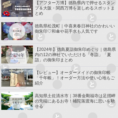
【アフター万博】徳島県内で押せるスタン
プ＆大阪・関西万博を楽しめるスポットま
とめ
徳島県松茂町｜中喜来春日神社のかわいい
御朱印♡和傘や花手水も人気です
【2024年】徳島夏詣御朱印めぐり｜徳島県
内の12の神社でいただける「冬詣」「夏
詣」の御朱印まとめ
【レビュー】オーダーメイドの御朱印帳
「千年帳」！オーダー方法や使い心地もご
紹介
高知県土佐清水市｜38番金剛福寺は足摺岬
の先端にあるお寺！補陀落渡海に思いを馳
せる