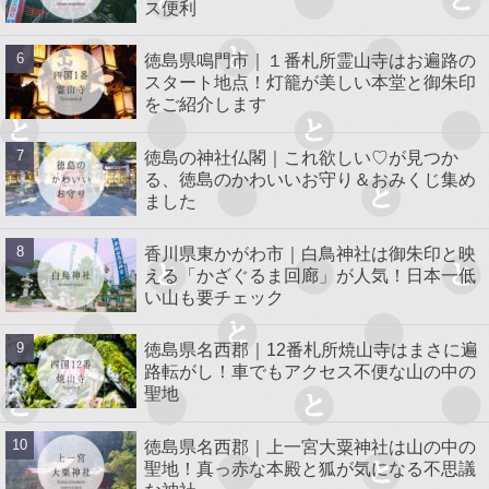
ス便利
徳島県鳴門市｜１番札所霊山寺はお遍路の
スタート地点！灯籠が美しい本堂と御朱印
をご紹介します
徳島の神社仏閣｜これ欲しい♡が見つか
る、徳島のかわいいお守り＆おみくじ集め
ました
香川県東かがわ市｜白鳥神社は御朱印と映
える「かざぐるま回廊」が人気！日本一低
い山も要チェック
徳島県名西郡｜12番札所焼山寺はまさに遍
路転がし！車でもアクセス不便な山の中の
聖地
徳島県名西郡｜上一宮大粟神社は山の中の
聖地！真っ赤な本殿と狐が気になる不思議