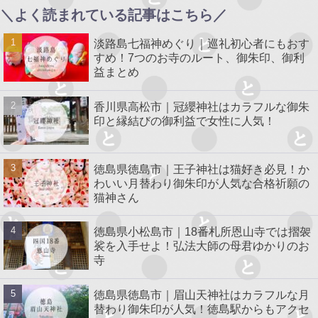
＼よく読まれている記事はこちら／
淡路島七福神めぐり｜巡礼初心者にもおす
すめ！7つのお寺のルート、御朱印、御利
益まとめ
香川県高松市｜冠纓神社はカラフルな御朱
印と縁結びの御利益で女性に人気！
徳島県徳島市｜王子神社は猫好き必見！か
わいい月替わり御朱印が人気な合格祈願の
猫神さん
徳島県小松島市｜18番札所恩山寺では摺袈
裟を入手せよ！弘法大師の母君ゆかりのお
寺
徳島県徳島市｜眉山天神社はカラフルな月
替わり御朱印が人気！徳島駅からもアクセ