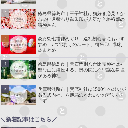
徳島県徳島市｜王子神社は猫好き必見！か
わいい月替わり御朱印が人気な合格祈願の
猫神さん
淡路島七福神めぐり｜巡礼初心者にもおす
すめ！7つのお寺のルート、御朱印、御利
益まとめ
徳島県徳島市｜天石門別八倉比売神社は神
聖な山に鎮座する、奥の院に不思議な祭壇
がある神社
兵庫県淡路市｜賀茂神社は1500年の歴史が
ある式内社、八咫烏のかわいいお守りあり
ます！
＼新着記事はこちら／