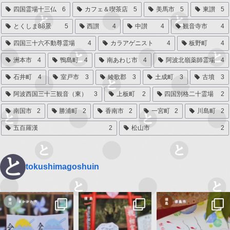
四国霊場十三仏
6
カフェ＆喫茶店
5
美馬市
5
東讃
5
とくしま88景
5
西讃
4
中讃
4
観音寺市
4
四国三十六不動尊霊場
4
カラアゲニスト
4
板野町
4
洲本市
4
鴨島町
4
南あわじ市
4
阿波北嶺薬師霊場
4
石井町
4
室戸市
3
綾歌郡
3
土成町
3
古墳
3
阿波西国三十三観音（東）
3
上板町
2
四国別格二十霊場
2
南国市
2
勝浦町
2
香南市
2
一宮町
2
川島町
2
五百羅漢
2
松山市
2
tokushimagoshuin