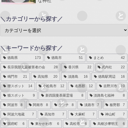
な神社
＼カテゴリーから探す／
＼キーワードから探す／
徳島県
173
徳島市
51
まとめ
42
長宗我部元親被害者の会
28
香川県
22
式内社
22
鳴門市
21
高知県
20
淡路島
16
徳島駅周辺
16
狸スポット
14
小松島市
12
名西郡
12
吉野川市
10
猫スポット
9
新四国曼荼羅霊場
8
淡路島七福神
8
阿波市
8
阿南市
8
ランチ
8
淡路市
7
板野郡
7
阿波六地蔵
7
高知市
7
大麻町
7
神山町
7
国府町
6
東かがわ市
6
高松市
6
烏枢沙摩明王
6