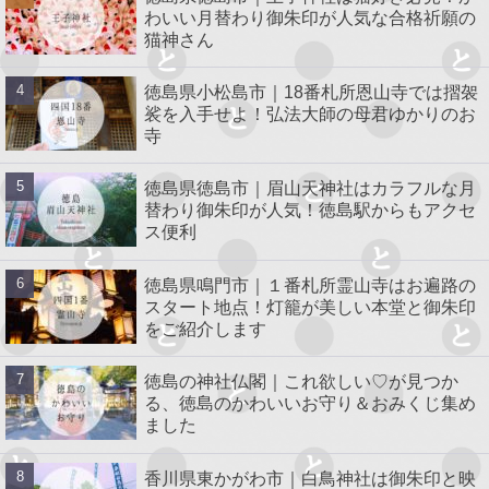
わいい月替わり御朱印が人気な合格祈願の
猫神さん
徳島県小松島市｜18番札所恩山寺では摺袈
裟を入手せよ！弘法大師の母君ゆかりのお
寺
徳島県徳島市｜眉山天神社はカラフルな月
替わり御朱印が人気！徳島駅からもアクセ
ス便利
徳島県鳴門市｜１番札所霊山寺はお遍路の
スタート地点！灯籠が美しい本堂と御朱印
をご紹介します
徳島の神社仏閣｜これ欲しい♡が見つか
る、徳島のかわいいお守り＆おみくじ集め
ました
香川県東かがわ市｜白鳥神社は御朱印と映