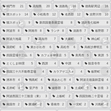
鳴門市
21
高知県
20
淡路島
16
徳島駅周辺
16
狸スポット
14
小松島市
12
名西郡
12
吉野川市
10
猫スポット
9
新四国曼荼羅霊場
8
淡路島七福神
8
阿波市
8
阿南市
8
ランチ
8
淡路市
7
板野郡
7
阿波六地蔵
7
高知市
7
大麻町
7
神山町
7
国府町
6
東かがわ市
6
高松市
6
烏枢沙摩明王
6
四国霊場十三仏
6
カフェ＆喫茶店
5
美馬市
5
東讃
5
とくしま88景
5
西讃
4
中讃
4
観音寺市
4
四国三十六不動尊霊場
4
カラアゲニスト
4
板野町
4
洲本市
4
鴨島町
4
南あわじ市
4
阿波北嶺薬師霊場
4
石井町
4
室戸市
3
綾歌郡
3
土成町
3
古墳
3
阿波西国三十三観音（東）
3
上板町
2
四国別格二十霊場
2
南国市
2
勝浦町
2
香南市
2
一宮町
2
川島町
2