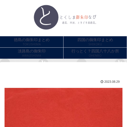
徳島の御朱印まとめ
四国の御朱印まとめ
TOKUSHIMA
SHIKOKU
淡路島の御朱印
行っとく？四国八十八か所
AWAJISHIMA
OHENRO
2023.08.29