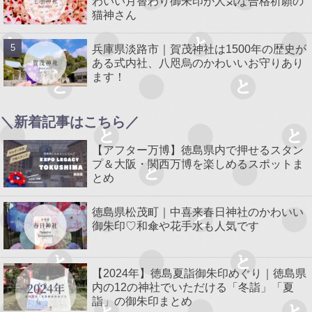
わいい月替わり御朱印が人気な合格祈願の
猫神さん
兵庫県淡路市｜賀茂神社は1500年の歴史が
ある式内社、八咫烏のかわいいお守りあり
ます！
＼新着記事はこちら／
【アフター万博】徳島県内で押せるスタン
プ＆大阪・関西万博を楽しめるスポットま
とめ
徳島県松茂町｜中喜来春日神社のかわいい
御朱印♡和傘や花手水も人気です
【2024年】徳島夏詣御朱印めぐり｜徳島県
内の12の神社でいただける「冬詣」「夏
詣」の御朱印まとめ