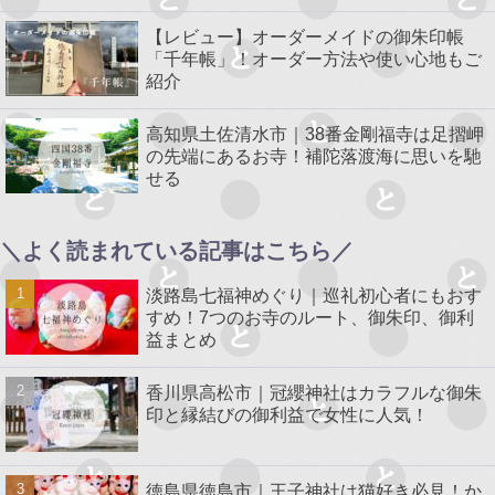
【レビュー】オーダーメイドの御朱印帳
「千年帳」！オーダー方法や使い心地もご
紹介
高知県土佐清水市｜38番金剛福寺は足摺岬
の先端にあるお寺！補陀落渡海に思いを馳
せる
＼よく読まれている記事はこちら／
淡路島七福神めぐり｜巡礼初心者にもおす
すめ！7つのお寺のルート、御朱印、御利
益まとめ
香川県高松市｜冠纓神社はカラフルな御朱
印と縁結びの御利益で女性に人気！
徳島県徳島市｜王子神社は猫好き必見！か