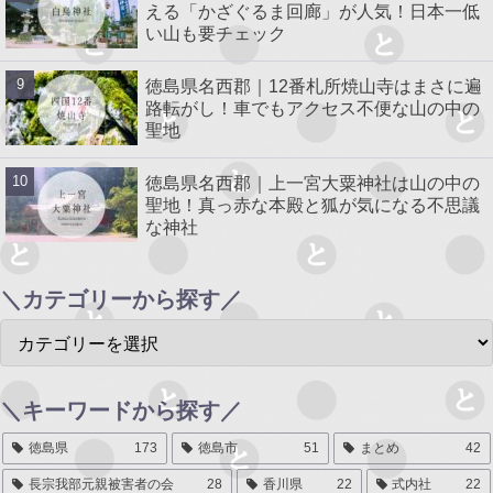
える「かざぐるま回廊」が人気！日本一低
い山も要チェック
徳島県名西郡｜12番札所焼山寺はまさに遍
路転がし！車でもアクセス不便な山の中の
聖地
徳島県名西郡｜上一宮大粟神社は山の中の
聖地！真っ赤な本殿と狐が気になる不思議
な神社
＼カテゴリーから探す／
＼キーワードから探す／
徳島県
173
徳島市
51
まとめ
42
長宗我部元親被害者の会
28
香川県
22
式内社
22