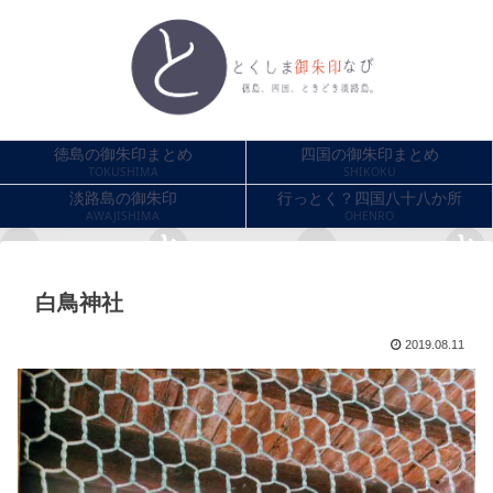
徳島の御朱印まとめ
四国の御朱印まとめ
TOKUSHIMA
SHIKOKU
淡路島の御朱印
行っとく？四国八十八か所
AWAJISHIMA
OHENRO
白鳥神社
2019.08.11