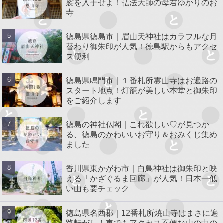
裟を入手せよ！弘法大師の母君ゆかりのお
寺
徳島県徳島市｜眉山天神社はカラフルな月
替わり御朱印が人気！徳島駅からもアクセ
ス便利
徳島県鳴門市｜１番札所霊山寺はお遍路の
スタート地点！灯籠が美しい本堂と御朱印
をご紹介します
徳島の神社仏閣｜これ欲しい♡が見つか
る、徳島のかわいいお守り＆おみくじ集め
ました
香川県東かがわ市｜白鳥神社は御朱印と映
える「かざぐるま回廊」が人気！日本一低
い山も要チェック
徳島県名西郡｜12番札所焼山寺はまさに遍
路転がし！車でもアクセス不便な山の中の