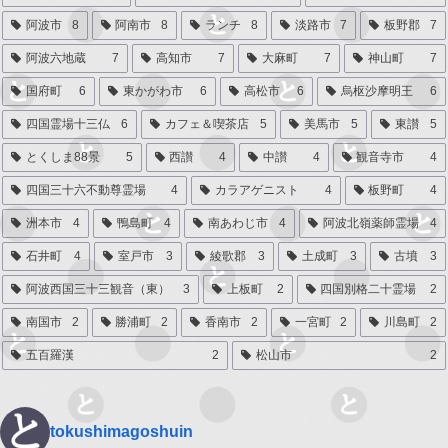
阿波市
8
阿南市
8
ランチ
8
淡路市
7
板野郡
7
阿波六地蔵
7
高知市
7
大麻町
7
神山町
7
国府町
6
東かがわ市
6
高松市
6
烏枢沙摩明王
6
四国霊場十三仏
6
カフェ＆喫茶店
5
美馬市
5
東讃
5
とくしま88景
5
西讃
4
中讃
4
観音寺市
4
四国三十六不動尊霊場
4
カラアゲニスト
4
板野町
4
洲本市
4
鴨島町
4
南あわじ市
4
阿波北嶺薬師霊場
4
石井町
4
室戸市
3
綾歌郡
3
土成町
3
古墳
3
阿波西国三十三観音（東）
3
上板町
2
四国別格二十霊場
2
南国市
2
勝浦町
2
香南市
2
一宮町
2
川島町
2
五百羅漢
2
松山市
2
tokushimagoshuin