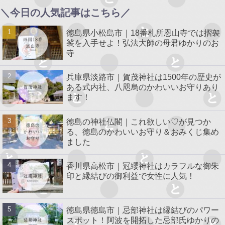
＼今日の人気記事はこちら／
徳島県小松島市｜18番札所恩山寺では摺袈
裟を入手せよ！弘法大師の母君ゆかりのお
寺
兵庫県淡路市｜賀茂神社は1500年の歴史が
ある式内社、八咫烏のかわいいお守りあり
ます！
徳島の神社仏閣｜これ欲しい♡が見つか
る、徳島のかわいいお守り＆おみくじ集め
ました
香川県高松市｜冠纓神社はカラフルな御朱
印と縁結びの御利益で女性に人気！
徳島県徳島市｜忌部神社は縁結びのパワー
スポット！阿波を開拓した忌部氏ゆかりの