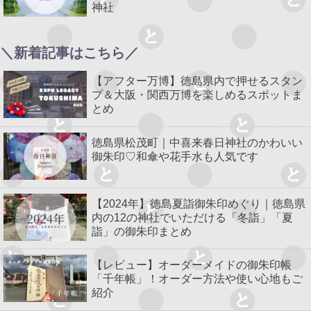
神社
＼新着記事はこちら／
【アフター万博】徳島県内で押せるスタン
プ＆大阪・関西万博を楽しめるスポットま
とめ
徳島県松茂町｜中喜来春日神社のかわいい
御朱印♡和傘や花手水も人気です
【2024年】徳島夏詣御朱印めぐり｜徳島県
内の12の神社でいただける「冬詣」「夏
詣」の御朱印まとめ
【レビュー】オーダーメイドの御朱印帳
「千年帳」！オーダー方法や使い心地もご
紹介