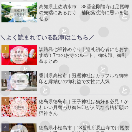
高知県土佐清水市｜38番金剛福寺は足摺岬
の先端にあるお寺！補陀落渡海に思いを馳
せる
＼よく読まれている記事はこちら／
淡路島七福神めぐり｜巡礼初心者にもおす
すめ！7つのお寺のルート、御朱印、御利
益まとめ
香川県高松市｜冠纓神社はカラフルな御朱
印と縁結びの御利益で女性に人気！
徳島県徳島市｜王子神社は猫好き必見！か
わいい月替わり御朱印が人気な合格祈願の
猫神さん
徳島県小松島市｜18番札所恩山寺では摺袈