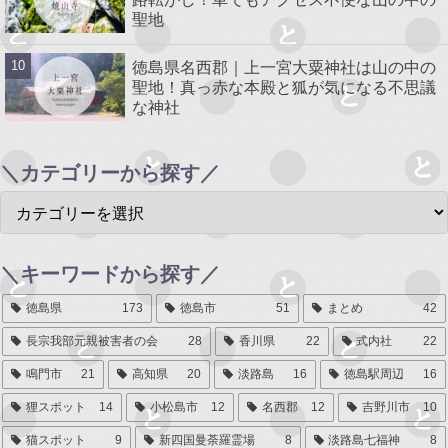
聖地
徳島県名西郡｜上一宮大粟神社は山の中の
聖地！真っ赤な本殿と狐が気になる不思議
な神社
＼カテゴリーから探す／
＼キーワードから探す／
徳島県
173
徳島市
51
まとめ
42
長宗我部元親被害者の会
28
香川県
22
式内社
22
鳴門市
21
高知県
20
淡路島
16
徳島駅周辺
16
狸スポット
14
小松島市
12
名西郡
12
吉野川市
10
猫スポット
9
新四国曼荼羅霊場
8
淡路島七福神
8