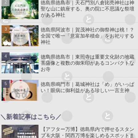
徳島県徳島市｜天石門別八倉比売神社は神
聖な山に鎮座する、奥の院に不思議な祭壇
がある神社
徳島県阿波市｜賀茂神社の御祭神は桃！？
全国で唯一「意富加牟積命」をお祀りする
神社
徳島県徳島市｜東照寺は重要文化財の地蔵
菩薩像と複数の御朱印があるコンパクトな
お寺
徳島県鳴門市｜葛城神社は「め」がいっぱ
い！眼病に御利益がある珍しい一言主神
＼新着記事はこちら／
【アフター万博】徳島県内で押せるスタン
プ＆大阪・関西万博を楽しめるスポットま