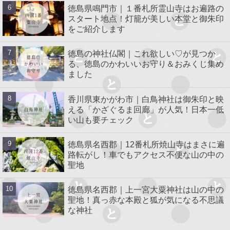
徳島県鳴門市｜１番札所霊山寺はお遍路の
スタート地点！灯籠が美しい本堂と御朱印
をご紹介します
徳島の神社仏閣｜これ欲しい♡が見つか
る、徳島のかわいいお守り＆おみくじ集め
ました
香川県東かがわ市｜白鳥神社は御朱印と映
える「かざぐるま回廊」が人気！日本一低
い山も要チェック
徳島県名西郡｜12番札所焼山寺はまさに遍
路転がし！車でもアクセス不便な山の中の
聖地
徳島県名西郡｜上一宮大粟神社は山の中の
聖地！真っ赤な本殿と狐が気になる不思議
な神社