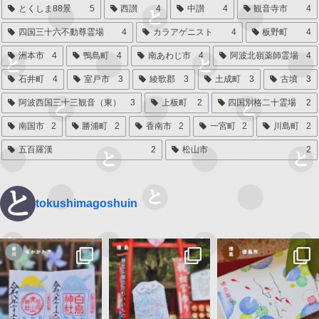
とくしま88景
5
西讃
4
中讃
4
観音寺市
4
四国三十六不動尊霊場
4
カラアゲニスト
4
板野町
4
洲本市
4
鴨島町
4
南あわじ市
4
阿波北嶺薬師霊場
4
石井町
4
室戸市
3
綾歌郡
3
土成町
3
古墳
3
阿波西国三十三観音（東）
3
上板町
2
四国別格二十霊場
2
南国市
2
勝浦町
2
香南市
2
一宮町
2
川島町
2
五百羅漢
2
松山市
2
tokushimagoshuin