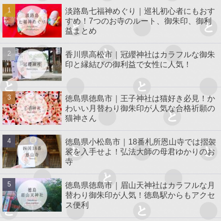
淡路島七福神めぐり｜巡礼初心者にもおす
すめ！7つのお寺のルート、御朱印、御利
益まとめ
香川県高松市｜冠纓神社はカラフルな御朱
印と縁結びの御利益で女性に人気！
徳島県徳島市｜王子神社は猫好き必見！か
わいい月替わり御朱印が人気な合格祈願の
猫神さん
徳島県小松島市｜18番札所恩山寺では摺袈
裟を入手せよ！弘法大師の母君ゆかりのお
寺
徳島県徳島市｜眉山天神社はカラフルな月
替わり御朱印が人気！徳島駅からもアクセ
ス便利