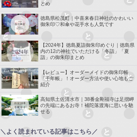
とめ
徳島県松茂町｜中喜来春日神社のかわいい
御朱印♡和傘や花手水も人気です
【2024年】徳島夏詣御朱印めぐり｜徳島県
内の12の神社でいただける「冬詣」「夏
詣」の御朱印まとめ
【レビュー】オーダーメイドの御朱印帳
「千年帳」！オーダー方法や使い心地もご
紹介
高知県土佐清水市｜38番金剛福寺は足摺岬
の先端にあるお寺！補陀落渡海に思いを馳
せる
＼よく読まれている記事はこちら／