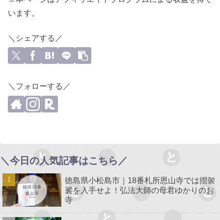
います。
＼シェアする／
＼フォローする／
＼今日の人気記事はこちら／
徳島県小松島市｜18番札所恩山寺では摺袈
裟を入手せよ！弘法大師の母君ゆかりのお
寺