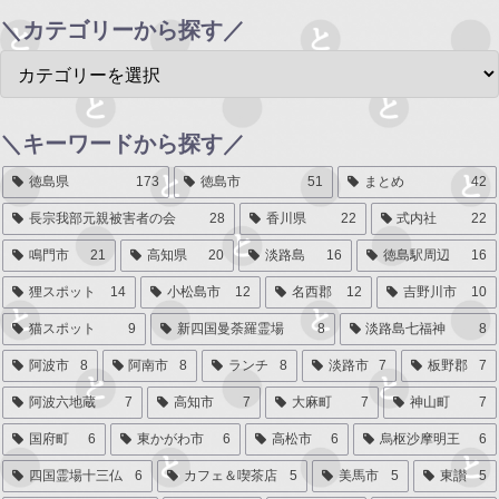
＼カテゴリーから探す／
＼キーワードから探す／
徳島県
173
徳島市
51
まとめ
42
長宗我部元親被害者の会
28
香川県
22
式内社
22
鳴門市
21
高知県
20
淡路島
16
徳島駅周辺
16
狸スポット
14
小松島市
12
名西郡
12
吉野川市
10
猫スポット
9
新四国曼荼羅霊場
8
淡路島七福神
8
阿波市
8
阿南市
8
ランチ
8
淡路市
7
板野郡
7
阿波六地蔵
7
高知市
7
大麻町
7
神山町
7
国府町
6
東かがわ市
6
高松市
6
烏枢沙摩明王
6
四国霊場十三仏
6
カフェ＆喫茶店
5
美馬市
5
東讃
5