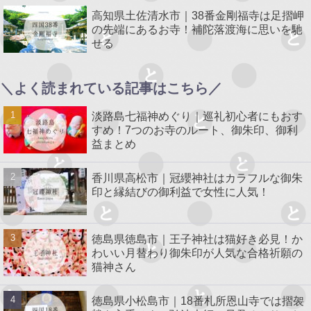
高知県土佐清水市｜38番金剛福寺は足摺岬
の先端にあるお寺！補陀落渡海に思いを馳
せる
＼よく読まれている記事はこちら／
淡路島七福神めぐり｜巡礼初心者にもおす
すめ！7つのお寺のルート、御朱印、御利
益まとめ
香川県高松市｜冠纓神社はカラフルな御朱
印と縁結びの御利益で女性に人気！
徳島県徳島市｜王子神社は猫好き必見！か
わいい月替わり御朱印が人気な合格祈願の
猫神さん
徳島県小松島市｜18番札所恩山寺では摺袈