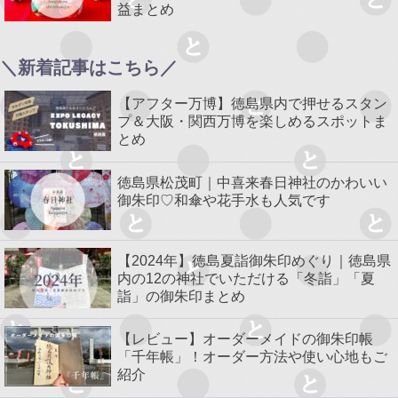
益まとめ
＼新着記事はこちら／
【アフター万博】徳島県内で押せるスタン
プ＆大阪・関西万博を楽しめるスポットま
とめ
徳島県松茂町｜中喜来春日神社のかわいい
御朱印♡和傘や花手水も人気です
【2024年】徳島夏詣御朱印めぐり｜徳島県
内の12の神社でいただける「冬詣」「夏
詣」の御朱印まとめ
【レビュー】オーダーメイドの御朱印帳
「千年帳」！オーダー方法や使い心地もご
紹介