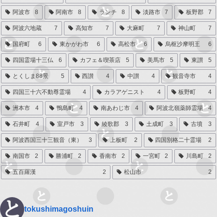
阿波市
8
阿南市
8
ランチ
8
淡路市
7
板野郡
7
阿波六地蔵
7
高知市
7
大麻町
7
神山町
7
国府町
6
東かがわ市
6
高松市
6
烏枢沙摩明王
6
四国霊場十三仏
6
カフェ＆喫茶店
5
美馬市
5
東讃
5
とくしま88景
5
西讃
4
中讃
4
観音寺市
4
四国三十六不動尊霊場
4
カラアゲニスト
4
板野町
4
洲本市
4
鴨島町
4
南あわじ市
4
阿波北嶺薬師霊場
4
石井町
4
室戸市
3
綾歌郡
3
土成町
3
古墳
3
阿波西国三十三観音（東）
3
上板町
2
四国別格二十霊場
2
南国市
2
勝浦町
2
香南市
2
一宮町
2
川島町
2
五百羅漢
2
松山市
2
tokushimagoshuin