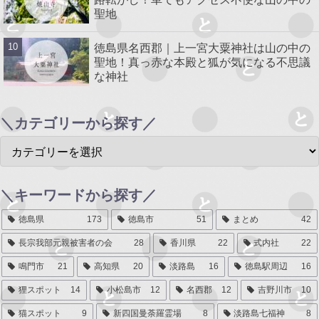
聖地
徳島県名西郡｜上一宮大粟神社は山の中の
聖地！真っ赤な本殿と狐が気になる不思議
な神社
＼カテゴリーから探す／
＼キーワードから探す／
徳島県
173
徳島市
51
まとめ
42
長宗我部元親被害者の会
28
香川県
22
式内社
22
鳴門市
21
高知県
20
淡路島
16
徳島駅周辺
16
狸スポット
14
小松島市
12
名西郡
12
吉野川市
10
猫スポット
9
新四国曼荼羅霊場
8
淡路島七福神
8