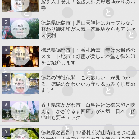
裟を入手せよ！弘法大師の母君ゆかりのお
寺
徳島県徳島市｜眉山天神社はカラフルな月
替わり御朱印が人気！徳島駅からもアクセ
ス便利
徳島県鳴門市｜１番札所霊山寺はお遍路の
スタート地点！灯籠が美しい本堂と御朱印
をご紹介します
徳島の神社仏閣｜これ欲しい♡が見つか
る、徳島のかわいいお守り＆おみくじ集め
ました
香川県東かがわ市｜白鳥神社は御朱印と映
える「かざぐるま回廊」が人気！日本一低
い山も要チェック
徳島県名西郡｜12番札所焼山寺はまさに遍
路転がし！車でもアクセス不便な山の中の