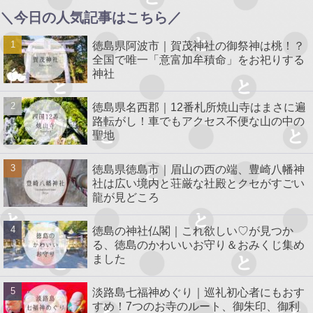
＼今日の人気記事はこちら／
徳島県阿波市｜賀茂神社の御祭神は桃！？
全国で唯一「意富加牟積命」をお祀りする
神社
徳島県名西郡｜12番札所焼山寺はまさに遍
路転がし！車でもアクセス不便な山の中の
聖地
徳島県徳島市｜眉山の西の端、豊崎八幡神
社は広い境内と荘厳な社殿とクセがすごい
龍が見どころ
徳島の神社仏閣｜これ欲しい♡が見つか
る、徳島のかわいいお守り＆おみくじ集め
ました
淡路島七福神めぐり｜巡礼初心者にもおす
すめ！7つのお寺のルート、御朱印、御利