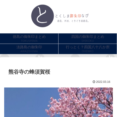
徳島の御朱印まとめ
四国の御朱印まとめ
TOKUSHIMA
SHIKOKU
淡路島の御朱印
行っとく？四国八十八か所
AWAJISHIMA
OHENRO
熊谷寺の蜂須賀桜
2022.03.16