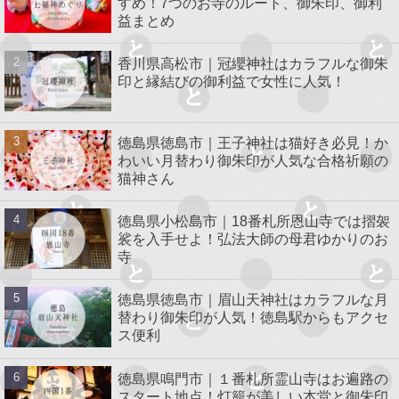
すめ！7つのお寺のルート、御朱印、御利
益まとめ
香川県高松市｜冠纓神社はカラフルな御朱
印と縁結びの御利益で女性に人気！
徳島県徳島市｜王子神社は猫好き必見！か
わいい月替わり御朱印が人気な合格祈願の
猫神さん
徳島県小松島市｜18番札所恩山寺では摺袈
裟を入手せよ！弘法大師の母君ゆかりのお
寺
徳島県徳島市｜眉山天神社はカラフルな月
替わり御朱印が人気！徳島駅からもアクセ
ス便利
徳島県鳴門市｜１番札所霊山寺はお遍路の
スタート地点！灯籠が美しい本堂と御朱印