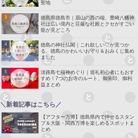
聖地
徳島県徳島市｜眉山の西の端、豊崎八幡神
社は広い境内と荘厳な社殿とクセがすごい
龍が見どころ
徳島の神社仏閣｜これ欲しい♡が見つか
る、徳島のかわいいお守り＆おみくじ集め
ました
淡路島七福神めぐり｜巡礼初心者にもおす
すめ！7つのお寺のルート、御朱印、御利
益まとめ
＼新着記事はこちら／
【アフター万博】徳島県内で押せるスタン
プ＆大阪・関西万博を楽しめるスポットま
とめ