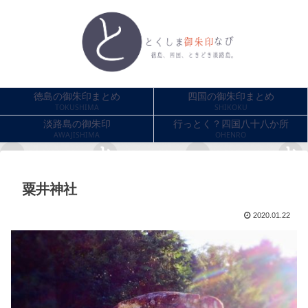
徳島の御朱印まとめ
四国の御朱印まとめ
TOKUSHIMA
SHIKOKU
淡路島の御朱印
行っとく？四国八十八か所
AWAJISHIMA
OHENRO
粟井神社
2020.01.22