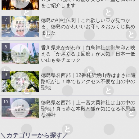
をご紹介します
徳島の神社仏閣｜これ欲しい♡が見つか
る、徳島のかわいいお守り＆おみくじ集め
ました
香川県東かがわ市｜白鳥神社は御朱印と映
える「かざぐるま回廊」が人気！日本一低
い山も要チェック
徳島県名西郡｜12番札所焼山寺はまさに遍
路転がし！車でもアクセス不便な山の中の
聖地
徳島県名西郡｜上一宮大粟神社は山の中の
聖地！真っ赤な本殿と狐が気になる不思議
な神社
＼カテゴリーから探す／