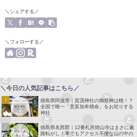
＼シェアする／
＼フォローする／
＼今日の人気記事はこちら／
徳島県阿波市｜賀茂神社の御祭神は桃！？
全国で唯一「意富加牟積命」をお祀りする
神社
徳島県名西郡｜12番札所焼山寺はまさに遍
路転がし！車でもアクセス不便な山の中の