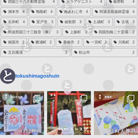
四国三十六不動尊霊場
4
カラアゲニスト
4
板野町
4
洲本市
4
鴨島町
4
南あわじ市
4
阿波北嶺薬師霊場
4
石井町
4
室戸市
3
綾歌郡
3
土成町
3
古墳
3
阿波西国三十三観音（東）
3
上板町
2
四国別格二十霊場
2
南国市
2
勝浦町
2
香南市
2
一宮町
2
川島町
2
五百羅漢
2
松山市
2
tokushimagoshuin