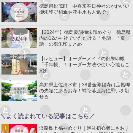
徳島県松茂町｜中喜来春日神社のかわいい
御朱印♡和傘や花手水も人気です
【2024年】徳島夏詣御朱印めぐり｜徳島県
内の12の神社でいただける「冬詣」「夏
詣」の御朱印まとめ
【レビュー】オーダーメイドの御朱印帳
「千年帳」！オーダー方法や使い心地もご
紹介
高知県土佐清水市｜38番金剛福寺は足摺岬
の先端にあるお寺！補陀落渡海に思いを馳
せる
＼よく読まれている記事はこちら／
淡路島七福神めぐり｜巡礼初心者にもおす