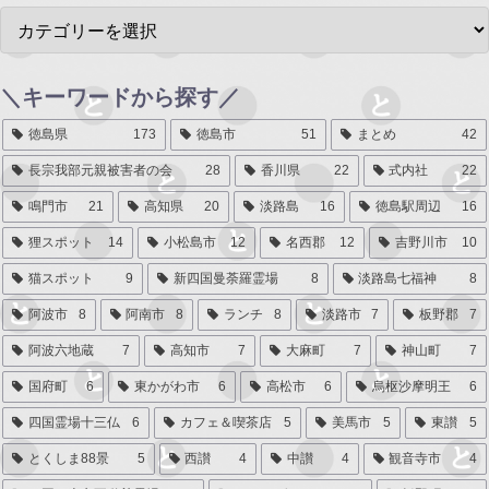
＼キーワードから探す／
徳島県
173
徳島市
51
まとめ
42
長宗我部元親被害者の会
28
香川県
22
式内社
22
鳴門市
21
高知県
20
淡路島
16
徳島駅周辺
16
狸スポット
14
小松島市
12
名西郡
12
吉野川市
10
猫スポット
9
新四国曼荼羅霊場
8
淡路島七福神
8
阿波市
8
阿南市
8
ランチ
8
淡路市
7
板野郡
7
阿波六地蔵
7
高知市
7
大麻町
7
神山町
7
国府町
6
東かがわ市
6
高松市
6
烏枢沙摩明王
6
四国霊場十三仏
6
カフェ＆喫茶店
5
美馬市
5
東讃
5
とくしま88景
5
西讃
4
中讃
4
観音寺市
4