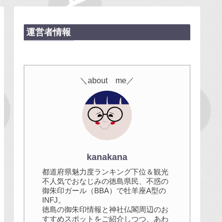
運営者情報
＼about me／
kanakana
都道府県魅力度ランキング下位＆観光
不人気でおなじみの徳島県民、不惑の
御朱印ガール（BBA）で牡羊座A型の
INFJ。
徳島の御朱印情報と神社仏閣周辺のお
すすめスポットをご紹介しつつ、あわ