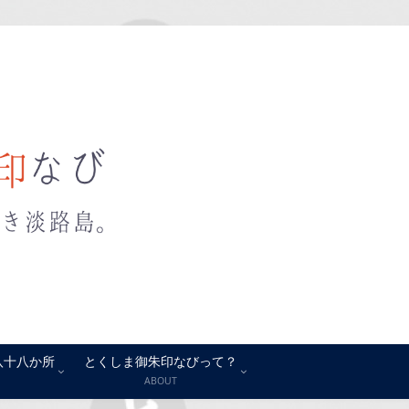
八十八か所
とくしま御朱印なびって？
ABOUT