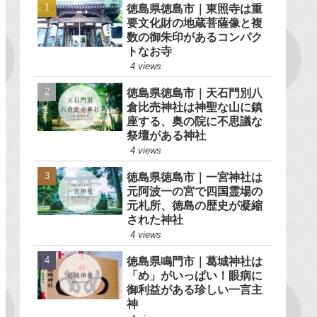
徳島県徳島市｜東照寺は重
要文化財の地蔵菩薩像と複
数の御朱印があるコンパク
トなお寺
4 views
徳島県徳島市｜天石門別八
倉比売神社は神聖な山に鎮
座する、奥の院に不思議な
祭壇がある神社
4 views
徳島県徳島市｜一宮神社は
元阿波一の宮で四国霊場の
元札所、徳島の歴史が凝縮
された神社
4 views
徳島県鳴門市｜葛城神社は
「め」がいっぱい！眼病に
御利益がある珍しい一言主
神