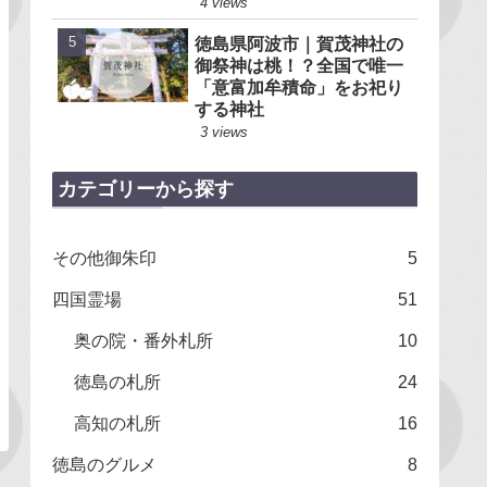
4 views
徳島県阿波市｜賀茂神社の
御祭神は桃！？全国で唯一
「意富加牟積命」をお祀り
する神社
3 views
カテゴリーから探す
その他御朱印
5
四国霊場
51
奥の院・番外札所
10
徳島の札所
24
高知の札所
16
徳島のグルメ
8