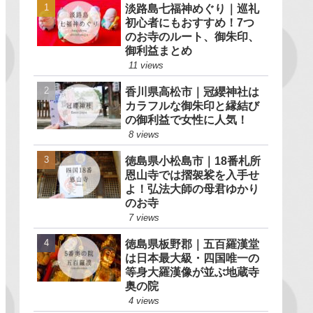
淡路島七福神めぐり｜巡礼
初心者にもおすすめ！7つ
のお寺のルート、御朱印、
御利益まとめ
11 views
香川県高松市｜冠纓神社は
カラフルな御朱印と縁結び
の御利益で女性に人気！
8 views
徳島県小松島市｜18番札所
恩山寺では摺袈裟を入手せ
よ！弘法大師の母君ゆかり
のお寺
7 views
徳島県板野郡｜五百羅漢堂
は日本最大級・四国唯一の
等身大羅漢像が並ぶ地蔵寺
奥の院
4 views