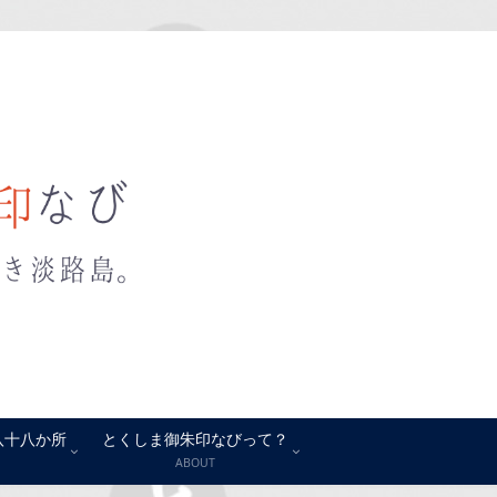
八十八か所
とくしま御朱印なびって？
ABOUT