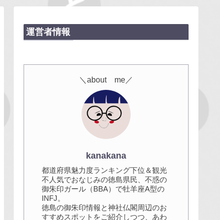
運営者情報
＼about me／
kanakana
都道府県魅力度ランキング下位＆観光
不人気でおなじみの徳島県民、不惑の
御朱印ガール（BBA）で牡羊座A型の
INFJ。
徳島の御朱印情報と神社仏閣周辺のお
すすめスポットをご紹介しつつ、あわ