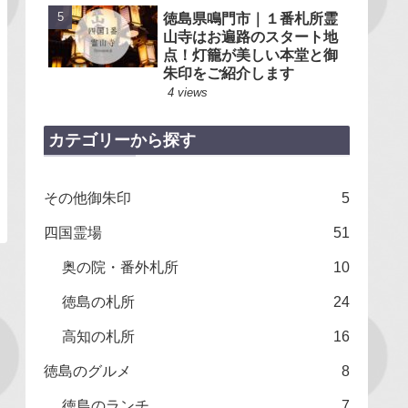
徳島県鳴門市｜１番札所霊
山寺はお遍路のスタート地
点！灯籠が美しい本堂と御
朱印をご紹介します
4 views
カテゴリーから探す
その他御朱印
5
四国霊場
51
奥の院・番外札所
10
徳島の札所
24
高知の札所
16
徳島のグルメ
8
徳島のランチ
7