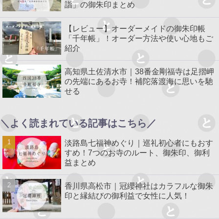
詣」の御朱印まとめ
【レビュー】オーダーメイドの御朱印帳
「千年帳」！オーダー方法や使い心地もご
紹介
高知県土佐清水市｜38番金剛福寺は足摺岬
の先端にあるお寺！補陀落渡海に思いを馳
せる
＼よく読まれている記事はこちら／
淡路島七福神めぐり｜巡礼初心者にもおす
すめ！7つのお寺のルート、御朱印、御利
益まとめ
香川県高松市｜冠纓神社はカラフルな御朱
印と縁結びの御利益で女性に人気！