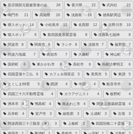
長宗我部元親被害者の会
28
香川県
22
式内社
22
鳴門市
21
高知県
20
淡路島
16
徳島駅周辺
16
狸スポット
14
小松島市
12
名西郡
12
吉野川市
10
猫スポット
9
新四国曼荼羅霊場
8
淡路島七福神
8
阿波市
8
阿南市
8
ランチ
8
淡路市
7
板野郡
7
阿波六地蔵
7
高知市
7
大麻町
7
神山町
7
国府町
6
東かがわ市
6
高松市
6
烏枢沙摩明王
6
四国霊場十三仏
6
カフェ＆喫茶店
5
美馬市
5
東讃
5
とくしま88景
5
西讃
4
中讃
4
観音寺市
4
四国三十六不動尊霊場
4
カラアゲニスト
4
板野町
4
洲本市
4
鴨島町
4
南あわじ市
4
阿波北嶺薬師霊場
4
石井町
4
室戸市
3
綾歌郡
3
土成町
3
古墳
3
阿波西国三十三観音（東）
3
上板町
2
四国別格二十霊場
2
南国市
2
勝浦町
2
香南市
2
一宮町
2
川島町
2