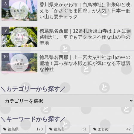
香川県東かがわ市｜白鳥神社は御朱印と映
える「かざぐるま回廊」が人気！日本一低
い山も要チェック
徳島県名西郡｜12番札所焼山寺はまさに遍
路転がし！車でもアクセス不便な山の中の
聖地
徳島県名西郡｜上一宮大粟神社は山の中の
聖地！真っ赤な本殿と狐が気になる不思議
な神社
＼カテゴリーから探す／
＼キーワードから探す／
徳島県
173
徳島市
51
まとめ
42