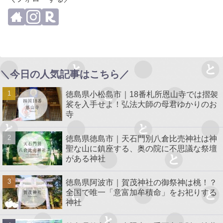
＼今日の人気記事はこちら／
徳島県小松島市｜18番札所恩山寺では摺袈
裟を入手せよ！弘法大師の母君ゆかりのお
寺
徳島県徳島市｜天石門別八倉比売神社は神
聖な山に鎮座する、奥の院に不思議な祭壇
がある神社
徳島県阿波市｜賀茂神社の御祭神は桃！？
全国で唯一「意富加牟積命」をお祀りする
神社