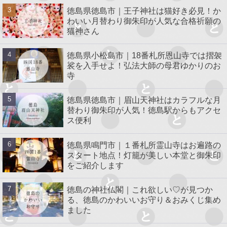
徳島県徳島市｜王子神社は猫好き必見！か
わいい月替わり御朱印が人気な合格祈願の
猫神さん
徳島県小松島市｜18番札所恩山寺では摺袈
裟を入手せよ！弘法大師の母君ゆかりのお
寺
徳島県徳島市｜眉山天神社はカラフルな月
替わり御朱印が人気！徳島駅からもアクセ
ス便利
徳島県鳴門市｜１番札所霊山寺はお遍路の
スタート地点！灯籠が美しい本堂と御朱印
をご紹介します
徳島の神社仏閣｜これ欲しい♡が見つか
る、徳島のかわいいお守り＆おみくじ集め
ました