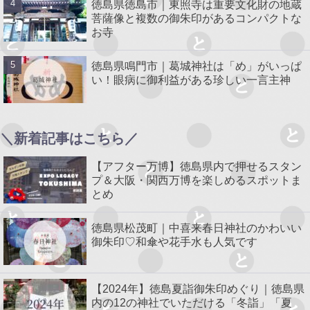
徳島県徳島市｜東照寺は重要文化財の地蔵
菩薩像と複数の御朱印があるコンパクトな
お寺
徳島県鳴門市｜葛城神社は「め」がいっぱ
い！眼病に御利益がある珍しい一言主神
＼新着記事はこちら／
【アフター万博】徳島県内で押せるスタン
プ＆大阪・関西万博を楽しめるスポットま
とめ
徳島県松茂町｜中喜来春日神社のかわいい
御朱印♡和傘や花手水も人気です
【2024年】徳島夏詣御朱印めぐり｜徳島県
内の12の神社でいただける「冬詣」「夏