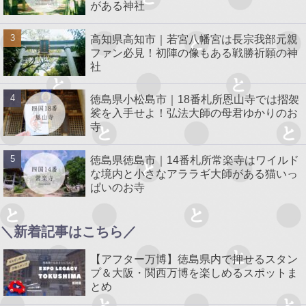
がある神社
高知県高知市｜若宮八幡宮は長宗我部元親
ファン必見！初陣の像もある戦勝祈願の神
社
徳島県小松島市｜18番札所恩山寺では摺袈
裟を入手せよ！弘法大師の母君ゆかりのお
寺
徳島県徳島市｜14番札所常楽寺はワイルド
な境内と小さなアララギ大師がある猫いっ
ぱいのお寺
＼新着記事はこちら／
【アフター万博】徳島県内で押せるスタン
プ＆大阪・関西万博を楽しめるスポットま
とめ