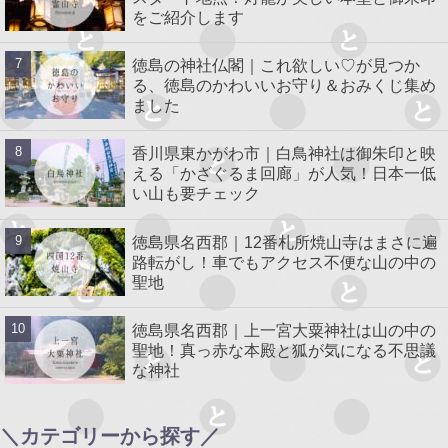
をご紹介します
徳島の神社仏閣｜これ欲しい♡が見つか
る、徳島のかわいいお守り＆おみくじ集め
ました
香川県東かがわ市｜白鳥神社は御朱印と映
える「かざぐるま回廊」が人気！日本一低
い山も要チェック
徳島県名西郡｜12番札所焼山寺はまさに遍
路転がし！車でもアクセス不便な山の中の
聖地
徳島県名西郡｜上一宮大粟神社は山の中の
聖地！真っ赤な本殿と狐が気になる不思議
な神社
＼カテゴリーから探す／