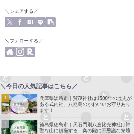
＼シェアする／
＼フォローする／
＼今日の人気記事はこちら／
兵庫県淡路市｜賀茂神社は1500年の歴史が
ある式内社、八咫烏のかわいいお守りあり
ます！
徳島県徳島市｜天石門別八倉比売神社は神
聖な山に鎮座する、奥の院に不思議な祭壇