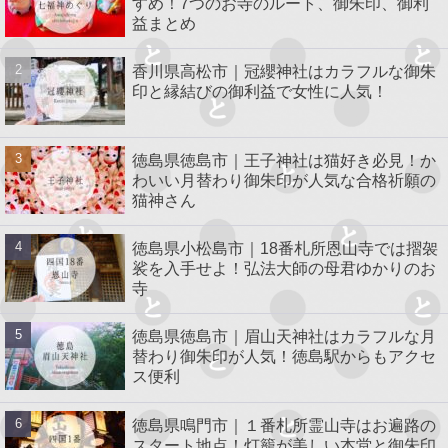
すめ！7つのお寺のルート、御朱印、御利
益まとめ
香川県高松市｜冠纓神社はカラフルな御朱
印と縁結びの御利益で女性に人気！
徳島県徳島市｜王子神社は猫好き必見！か
わいい月替わり御朱印が人気な合格祈願の
猫神さん
徳島県小松島市｜18番札所恩山寺では摺袈
裟を入手せよ！弘法大師の母君ゆかりのお
寺
徳島県徳島市｜眉山天神社はカラフルな月
替わり御朱印が人気！徳島駅からもアクセ
ス便利
徳島県鳴門市｜１番札所霊山寺はお遍路の
スタート地点！灯籠が美しい本堂と御朱印