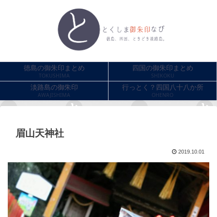
徳島の御朱印まとめ
四国の御朱印まとめ
TOKUSHIMA
SHIKOKU
淡路島の御朱印
行っとく？四国八十八か所
AWAJISHIMA
OHENRO
眉山天神社
2019.10.01