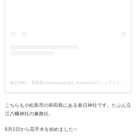
春日神社 和田島(@kasugajinjya_wadajima)がシェアした投稿
こちらも小松島市の和田島にある春日神社です。たぶん立
江八幡神社の兼務社。
6月1日から花手水を始めました✨