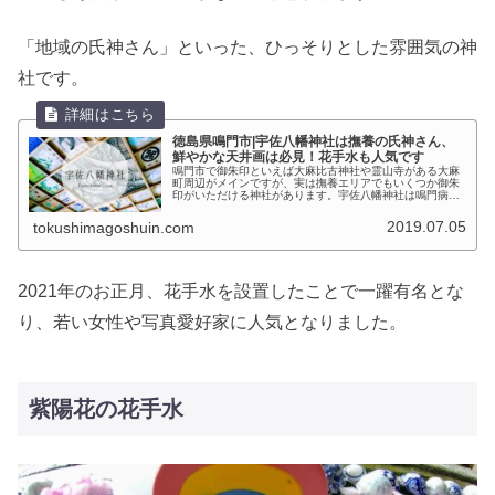
「地域の氏神さん」といった、ひっそりとした雰囲気の神
社です。
徳島県鳴門市|宇佐八幡神社は撫養の氏神さん、
鮮やかな天井画は必見！花手水も人気です
鳴門市で御朱印といえば大麻比古神社や霊山寺がある大麻
町周辺がメインですが、実は撫養エリアでもいくつか御朱
印がいただける神社があります。宇佐八幡神社は鳴門病院
の近くにある地域の氏神様で、それほど有名な神社ではあ
りませんが達筆な御朱印がいただけます。
2019.07.05
tokushimagoshuin.com
2021年のお正月、花手水を設置したことで一躍有名とな
り、若い女性や写真愛好家に人気となりました。
紫陽花の花手水