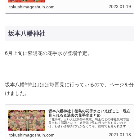
れていない手水鉢にお花を浮かべ、参拝者の心をなごませ
ようとする寺社の素敵な取り組み。...
2023.01.19
tokushimagoshuin.com
坂本八幡神社
6月上旬に紫陽花の花手水が登場予定。
坂本八幡神社はほぼ毎回見に行っているので、ページを分
けました。
坂本八幡神社｜徳島の花手水といえばここ！現在
見られる＆過去の花手水まとめ
「花手水」といえば京都や東京、埼玉などの神社仏閣で設
置されて話題となり、旅行先で見に行った方も多いので
は。わざわざ県外に行かなくても、徳島でも見られます
よ！このページでは徳島県内で花手水を設置している神社
の一覧と、過去の花手水の写真もご紹介します。
2021.01.13
tokushimagoshuin.com